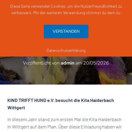
Diese Seite verwendet Cookies, um die Nutzerfreundlichkeit zu
verbessern. Mit der weiteren Verwendung stimmst du dem zu.
N
A
V
VERSTANDEN
I
G
Haiderbachs Vorschulkinder
A
T
bekommen Hundebesuch
Datenschutzerklärung
I
O
Veröffentlicht von
admin
am
20/05/2026
N
U
M
S
C
H
A
KIND TRIFFT HUND e.V. besucht die
Kita Haiderbach
L
Wittgert
T
E
In diesem Jahr stand zum ersten Mal die Kita Haiderbach
N
in Wittgert auf dem Plan. Über diese Einladung haben wir