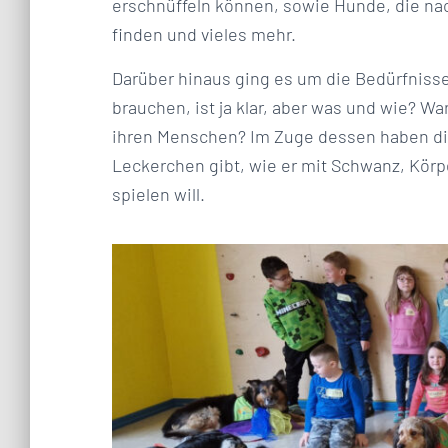
erschnüffeln können, sowie Hunde, die n
finden und vieles mehr.
Darüber hinaus ging es um die Bedürfniss
brauchen, ist ja klar, aber was und wie? W
ihren Menschen? Im Zuge dessen haben die
Leckerchen gibt, wie er mit Schwanz, Körp
spielen will.