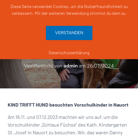
Diese Seite verwendet Cookies, um die Nutzerfreundlichkeit zu
verbessern. Mit der weiteren Verwendung stimmst du dem zu.
N
A
V
VERSTANDEN
I
G
Ausgefuchst: Hundebesuch im
A
T
Kiga St. Josef
Datenschutzerklärung
I
O
Veröffentlicht von
admin
am
26/01/2024
N
U
M
S
C
H
A
KIND TRIFFT HUND
besuchten Vorschulkinder in Nauort
L
T
Am 16.11. und 07.12.2023 machten wir uns auf, um die
E
Vorschulkinder „Schlaue Füchse“ des Kath. Kindergarten
N
St. Josef in Nauort zu besuchen. Wir, das waren Danny