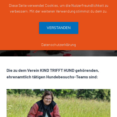
Diese Seite verwendet Cookies, um die Nutzerfreundlichkeit zu
verbessern. Mit der weiteren Verwendung stimmst du dem zu.
N
A
V
VERSTANDEN
I
G
Die Kind trifft Hund-Teams
A
T
Datenschutzerklärung
I
O
N
U
M
Die zu dem Verein KIND TRIFFT HUND gehörenden,
S
ehrenamtlich tätigen Hundebesuchs-Teams sind:
C
H
A
L
T
E
N