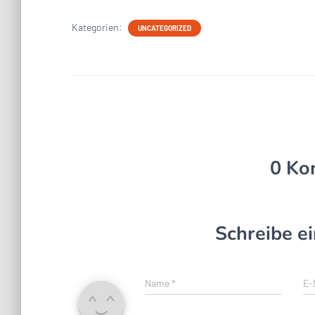
Kategorien:
UNCATEGORIZED
0 Ko
Schreibe 
Name
*
E-