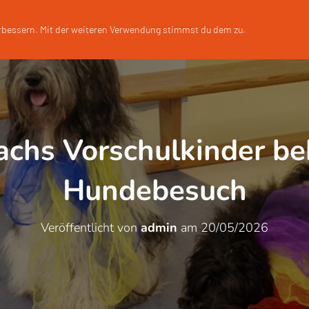
START
ÜBER UNS
erbessern. Mit der weiteren Verwendung stimmst du dem zu.
achs Vorschulkinder 
Hundebesuch
Veröffentlicht von
admin
am
20/05/2026