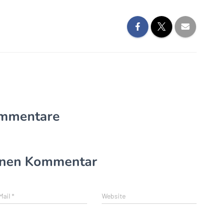
mmentare
einen Kommentar
Mail
*
Website